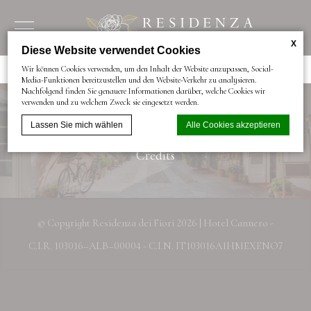
X
Diese Website verwendet Cookies
Wir können Cookies verwenden, um den Inhalt der Website anzupassen, Social-
Media-Funktionen bereitzustellen und den Website-Verkehr zu analysieren.
Nachfolgend finden Sie genauere Informationen darüber, welche Cookies wir
verwenden und zu welchem Zweck sie eingesetzt werden.
Privacy Policy
Cookie-Richtlinie
Lassen Sie mich wählen
Alle Cookies akzeptieren
Credits
Cookie-Erklärung von
d-edge Macaron CMP
. Letzte Aktualisierung:
2024-01-16.
Was sind Cookies?
© Copyright Residenza dei Fiori 2026 | Hotel Cannero -
Cookies sind kleine Textinformationen, die von der Website verwendet
werden, um die Benutzerfreundlichkeit zu verbessern. Akzeptieren Sie
C.I.R. 103016–ALB–00004 - C.I.N. IT103016A1HMEXENO7
alle Cookies oder wählen Sie die Kategorien, die Sie zulassen möchten.
Cookie-Richtlinie
Erforderlich